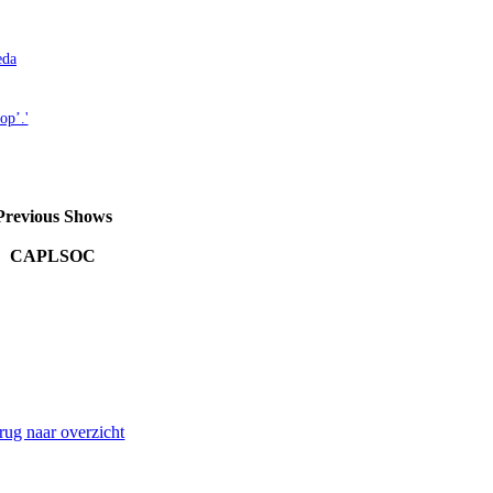
eda
op’.'
Previous Shows
CAPLSOC
rug naar overzicht