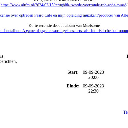
https://www.altfm.nl/2024/02/15/terugblik-tweede-voorronde-rob-acda-award
/
censie over optreden Paard Café en mijn opleiding muzikant/producer van Alb
Korte recensie debuut album van Muziscene
 debuutalbum A game of psyche wordt gekenschetst als ‘futuristische bedroomp
ws
berichten.
Start:
09-09-2023
20:00
Einde:
09-09-2023
22:30
Te