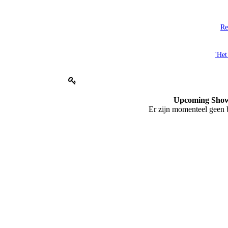
Re
'Het
Upcoming Sho
Er zijn momenteel geen 