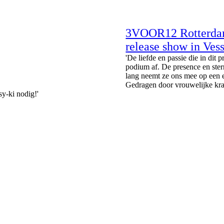
3VOOR12 Rotterdam
release show in Vess
'De liefde en passie die in dit 
podium af. De presence en ster
lang neemt ze ons mee op een e
Gedragen door vrouwelijke kra
sy-ki nodig!'